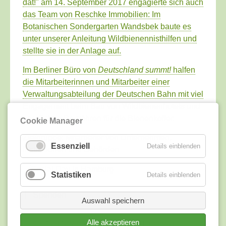
dat!" am 14. September 2017 engagierte sich auch
das Team von Reschke Immobilien: Im
Botanischen Sondergarten Wandsbek baute es
unter unserer Anleitung Wildbienennisthilfen und
stellte sie in der Anlage auf.
Im Berliner Büro von
Deutschland summt!
halfen
die Mitarbeiterinnen und Mitarbeiter einer
Verwaltungsabteilung der Deutschen Bahn mit viel
Engagement beim Bau von Wildbienenhotels und
von Schau-Brutröhren für die Bienenkoffer.
Cookie Manager
Zielgruppe
: Mitarbeiter von Unternehmen,
Essenziell
Details einblenden
Institutionen und Behörden
Statistiken
Details einblenden
Auswahl speichern
Alle akzeptieren
© Stiftung für Mensch und Umwelt 2026 |
Impressum
|