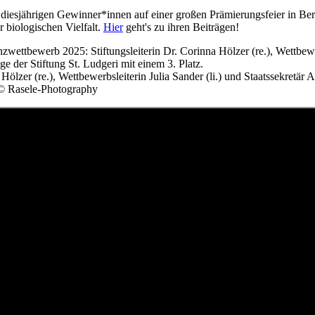
diesjährigen Gewinner*innen auf einer großen Prämierungsfeier in Berl
biologischen Vielfalt.
Hier
geht's zu ihren Beiträgen!
 Hölzer (re.), Wettbewerbsleiterin Julia Sander (li.) und Staatssekretär A
 © Rasele-Photography