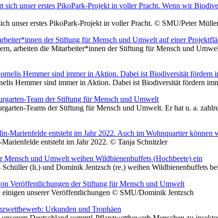
ch unser erstes PikoPark-Projekt in voller Pracht. © SMU/Peter Mülle
dern, arbeiten die Mitarbeiter*innen der Stiftung für Mensch und Umwe
nelis Hemmer sind immer in Aktion. Dabei ist Biodiversität fördern 
aturgarten-Teams der Stiftung für Mensch und Umwelt. Er hat u. a. zahl
-Marienfelde entsteht im Jahr 2022. © Tanja Schnitzler
as Schüller (li.) und Dominik Jentzsch (re.) weihen Wildbienenbuffets
n einigen unserer Veröffentlichungen © SMU/Dominik Jentzsch
it unserem Deutschland summt!-Pflanzwettbewerb Menschen zu insekte