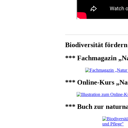
___________________________
Biodiversität förder
*** Fachmagazin „N
*** Online-Kurs „Na
*** Buch zur naturn